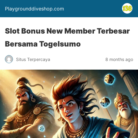
Playgrounddiveshop.com
Slot Bonus New Member Terbesar
Bersama Togelsumo
Situs Terpercaya
8 months ago