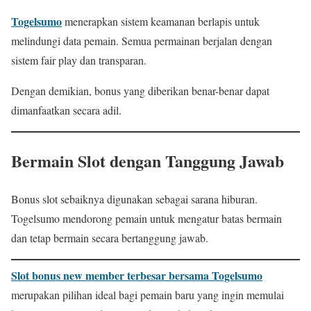
Togelsumo
menerapkan sistem keamanan berlapis untuk
melindungi data pemain. Semua permainan berjalan dengan
sistem fair play dan transparan.
Dengan demikian, bonus yang diberikan benar-benar dapat
dimanfaatkan secara adil.
Bermain Slot dengan Tanggung Jawab
Bonus slot sebaiknya digunakan sebagai sarana hiburan.
Togelsumo mendorong pemain untuk mengatur batas bermain
dan tetap bermain secara bertanggung jawab.
Slot bonus new member terbesar bersama Togelsumo
merupakan pilihan ideal bagi pemain baru yang ingin memulai