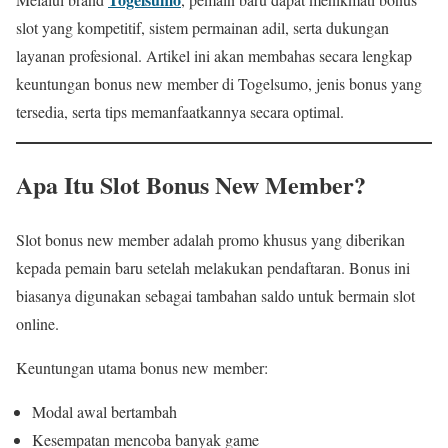
slot yang kompetitif, sistem permainan adil, serta dukungan
layanan profesional. Artikel ini akan membahas secara lengkap
keuntungan bonus new member di Togelsumo, jenis bonus yang
tersedia, serta tips memanfaatkannya secara optimal.
Apa Itu Slot Bonus New Member?
Slot bonus new member adalah promo khusus yang diberikan
kepada pemain baru setelah melakukan pendaftaran. Bonus ini
biasanya digunakan sebagai tambahan saldo untuk bermain slot
online.
Keuntungan utama bonus new member:
Modal awal bertambah
Kesempatan mencoba banyak game