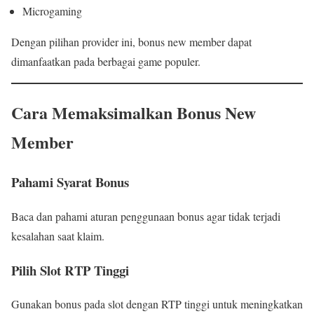
Microgaming
Dengan pilihan provider ini, bonus new member dapat
dimanfaatkan pada berbagai game populer.
Cara Memaksimalkan Bonus New
Member
Pahami Syarat Bonus
Baca dan pahami aturan penggunaan bonus agar tidak terjadi
kesalahan saat klaim.
Pilih Slot RTP Tinggi
Gunakan bonus pada slot dengan RTP tinggi untuk meningkatkan