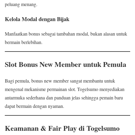
peluang menang.
Kelola Modal dengan Bijak
Manfaatkan bonus sebagai tambahan modal, bukan alasan untuk
bermain berlebihan.
Slot Bonus New Member untuk Pemula
Bagi pemula, bonus new member sangat membantu untuk
mengenal mekanisme permainan slot. Togelsumo menyediakan
antarmuka sederhana dan panduan jelas sehingga pemain baru
dapat bermain dengan nyaman.
Keamanan & Fair Play di Togelsumo